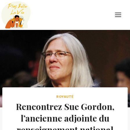
Skip
to
content
ROYAUTÉ
Rencontrez Sue Gordon,
l’ancienne adjointe du
renseignement national