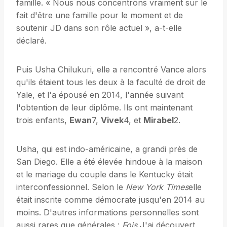
famille. « Nous nous concentrons vraiment sur le
fait d'être une famille pour le moment et de
soutenir JD dans son rôle actuel », a-t-elle
déclaré.
Puis Usha Chilukuri, elle a rencontré Vance alors
qu'ils étaient tous les deux à la faculté de droit de
Yale, et l'a épousé en 2014, l'année suivant
l'obtention de leur diplôme. Ils ont maintenant
trois enfants,
Ewan
7,
Vivek
4, et
Mirabel
2.
Usha, qui est indo-américaine, a grandi près de
San Diego. Elle a été élevée hindoue à la maison
et le mariage du couple dans le Kentucky était
interconfessionnel. Selon le
New York Times
elle
était inscrite comme démocrate jusqu'en 2014 au
moins. D'autres informations personnelles sont
aussi rares que générales :
Fois
J'ai découvert