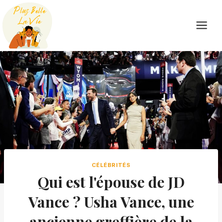
Skip
to
content
CÉLÉBRITÉS
Qui est l'épouse de JD
Vance ? Usha Vance, une
ancienne greffière de la