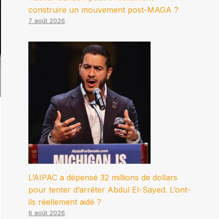
construire un mouvement post-MAGA ?
7 août 2026
L’AIPAC a dépensé 32 millions de dollars
pour tenter d’arrêter Abdul El-Sayed. L’ont-
ils réellement aidé ?
6 août 2026