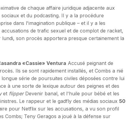
imative de chaque affaire juridique adjacente aux
 sociaux et du podcasting. Il y a la procédure
ise dans l'imagination publique – et il y a les
accusations de trafic sexuel et de complot de racket,
 lundi, son procès apportera presque certainement la
Casandra «Cassie» Ventura
Accusé peignant de
cès. Ils se sont rapidement installés, et Combs a nié
e longue série de poursuites civiles déposées contre lui
lace à une sorte de lexique autour des peignes et des
y
et
flipper
Devenir banal, et l'huile pour bébé et les
nistres. Le rappeur et le gadfly des médias sociaux
50
re pour Netflix sur les accusations, a vu son profil
s Combs; Teny Geragos a joué à la défense sur