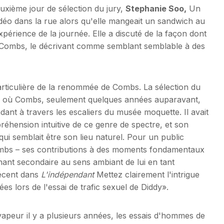
deuxième jour de sélection du jury,
Stephanie Soo,
Un
déo dans la rue alors qu'elle mangeait un sandwich au
xpérience de la journée. Elle a discuté de la façon dont
ue Combs, le décrivant comme semblant semblable à des
particulière de la renommée de Combs. La sélection du
, où Combs, seulement quelques années auparavant,
dant à travers les escaliers du musée moquette. Il avait
éhension intuitive de ce genre de spectre, et son
ui semblait être son lieu naturel. Pour un public
Combs – ses contributions à des moments fondamentaux
ant secondaire au sens ambiant de lui en tant
récent dans
L'indépendant
Mettez clairement l'intrigue
s lors de l'essai de trafic sexuel de Diddy».
peur il y a plusieurs années, les essais d'hommes de