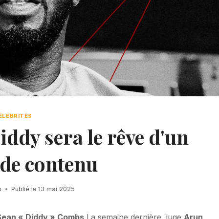
ÉLÉBRITÉS
iddy sera le rêve d'un
de contenu
h
Publié le
13 mai 2025
Sean « Diddy » Combs
La semaine dernière, juge
Arun