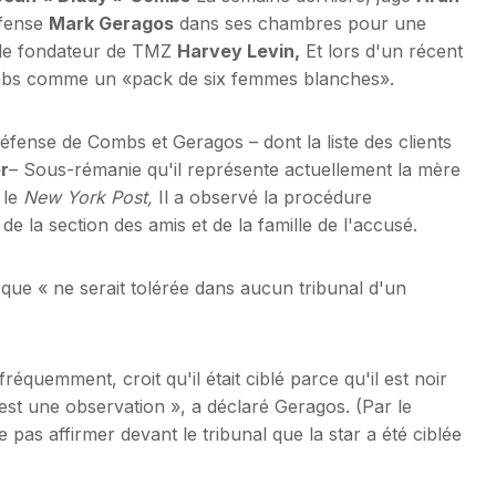
éfense
Mark Geragos
dans ses chambres pour une
 le fondateur de TMZ
Harvey Levin,
Et lors d'un récent
Combs comme un «pack de six femmes blanches».
éfense de Combs et Geragos – dont la liste des clients
r
– Sous-rémanie qu'il représente actuellement la mère
 le
New York Post,
Il a observé la procédure
 la section des amis et de la famille de l'accusé.
ue « ne serait tolérée dans aucun tribunal d'un
équemment, croit qu'il était ciblé parce qu'il est noir
est une observation », a déclaré Geragos. (Par le
s affirmer devant le tribunal que la star a été ciblée