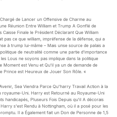
é Chargé de Lancer un Offensive de Charme au
une Réunion Entre William et Trump A Gonflé de
s Caisse Finale le Président Déclarant Que William
t pas ce que william, impréfense de la défense, qui a
nse à trump lui-mâme – Mais unse source de palais a
 politique de neutralité comme une partie d'importance
 les Lous ne soyons pas implique dans la politique
 le Moment est Venu et Qu'il ya un de demande de
Prince est Heureux de Jouer Son Rôle. «
L'Avenir, Sea Viendra Parce Qu'harry Travail Action à la
e au royaume-Uni. Harry est Retourné au Royaume-Uni
ts handicapés, Pluseurs Fois Depuis qu'il A décorais
 Harry s'est Rendu à Nottingham, où il a posé pour les
promptu. Il a Également fait un Don de Personne de 1,5