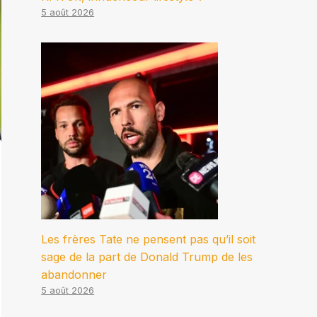
5 août 2026
Les frères Tate ne pensent pas qu’il soit
sage de la part de Donald Trump de les
abandonner
5 août 2026