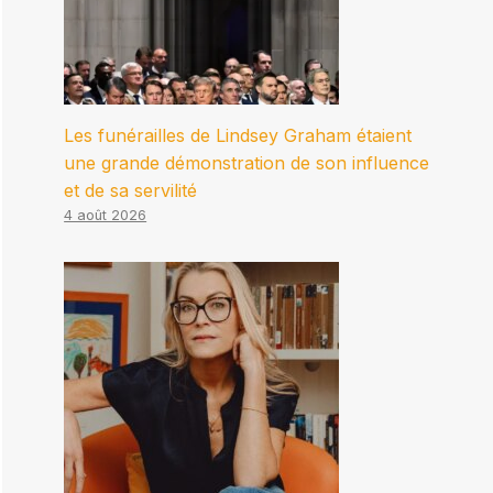
Les funérailles de Lindsey Graham étaient
une grande démonstration de son influence
et de sa servilité
4 août 2026