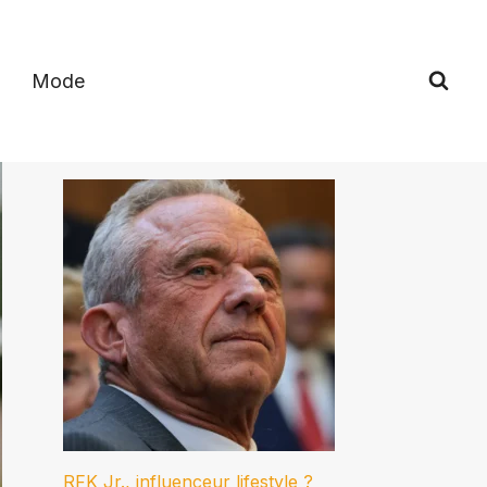
Mode
RFK Jr., influenceur lifestyle ?