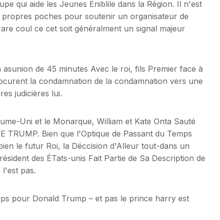
upe qui aide les Jeunes Eniblile dans la Région. Il n'est
 propres poches pour soutenir un organisateur de
rare coul ce cet soit généralment un signal majeur
un asunion de 45 minutes Avec le roi, fils Premier face à
ocurent la condamnation de la condamnation vers une
es judicières lui.
ume-Uni et le Monarque, William et Kate Onta Sauté
T DE TRUMP. Bien que l'Optique de Passant du Temps
ien le futur Roi, la Déccision d'Alleur tout-dans un
Président des ÉTats-unis Fait Partie de Sa Description de
l'est pas.
emps pour Donald Trump – et pas le prince harry est