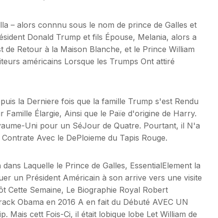
illa – alors connnu sous le nom de prince de Galles et
ésident Donald Trump et fils Épouse, Melania, alors a
t de Retour à la Maison Blanche, et le Prince William
siteurs américains Lorsque les Trumps Ont attiré
puis la Derniere fois que la famille Trump s'est Rendu
Famille Élargie, Ainsi que le Païe d'origine de Harry.
aume-Uni pour un SéJour de Quatre. Pourtant, il N'a
en Contrate Avec le DePloieme du Tapis Rouge.
 dans Laquelle le Prince de Galles, EssentialElement la
er un Président Américain à son arrive vers une visite
ôt Cette Semaine, Le Biographie Royal Robert
arack Obama en 2016 A en fait du Débuté AVEC UN
s cett Fois-Ci, il était lobique lobe Let William de