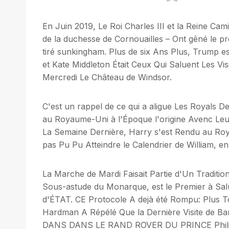
En Juin 2019, Le Roi Charles III et la Reine Cam
de la duchesse de Cornouailles – Ont gêné le pr
tiré sunkingham. Plus de six Ans Plus, Trump es
et Kate Middleton Était Ceux Qui Saluent Les Vi
Mercredi Le Château de Windsor.
C'est un rappel de ce qui a aligue Les Royals De
au Royaume-Uni à l'Époque l'origine Avenc Leur 
La Semaine Dernière, Harry s'est Rendu au Roy
pas Pu Pu Atteindre le Calendrier de William, 
La Marche de Mardi Faisait Partie d'Un Tradition
Sous-astude du Monarque, est le Premier à Salu
d'ÉTAT. CE Protocole A dejà été Rompu: Plus T
Hardman A Répélé Que la Dernière Visite de B
DANS DANS LE RAND ROVER DU PRINCE Philip. Mai