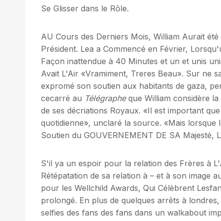
Se Glisser dans le Rôle.
AU Cours des Derniers Mois, William Aurait ét
Président. Lea a Commencé en Février, Lorsqu'
Façon inattendue à 40 Minutes et un et unis uni
Avait L'Air «Vramiment, Treres Beau». Sur ne sai
expromé son soutien aux habitants de gaza, pe
cecarré au
Télégraphe
que William considère la
de ses décriations Royaux. «Il est important que
quotidienne», unclaré la source. «Mais lorsque
Soutien du GOUVERNEMENT DE SA Majesté, Le 
S'il ya un espoir pour la relation des Frères à 
Rétépatation de sa relation à – et à son imag
pour les Wellchild Awards, Qui Célèbrent Lesfan
prolongé. En plus de quelques arrêts à londres,
selfies des fans des fans dans un walkabout im