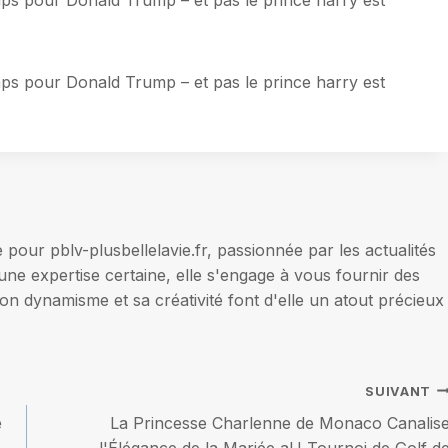
emps pour Donald Trump – et pas le prince harry est
our pblv-plusbellelavie.fr, passionnée par les actualités
une expertise certaine, elle s'engage à vous fournir des
on dynamisme et sa créativité font d'elle un atout précieux
SUIVANT
e
La Princesse Charlenne de Monaco Canalis
l'Élégance de la Mariée aU Tournoi de Golf d