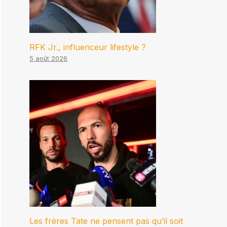
RFK Jr., influenceur lifestyle ?
5 août 2026
Les frères Tate ne pensent pas qu’il soit