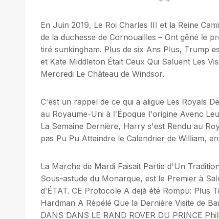
En Juin 2019, Le Roi Charles III et la Reine Cam
de la duchesse de Cornouailles – Ont gêné le pr
tiré sunkingham. Plus de six Ans Plus, Trump es
et Kate Middleton Était Ceux Qui Saluent Les Vi
Mercredi Le Château de Windsor.
C'est un rappel de ce qui a aligue Les Royals De
au Royaume-Uni à l'Époque l'origine Avenc Leur 
La Semaine Dernière, Harry s'est Rendu au Roy
pas Pu Pu Atteindre le Calendrier de William, 
La Marche de Mardi Faisait Partie d'Un Tradition
Sous-astude du Monarque, est le Premier à Salu
d'ÉTAT. CE Protocole A dejà été Rompu: Plus T
Hardman A Répélé Que la Dernière Visite de B
DANS DANS LE RAND ROVER DU PRINCE Philip. Mai