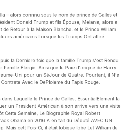
illa – alors connnu sous le nom de prince de Galles et
ésident Donald Trump et fils Épouse, Melania, alors a
t de Retour à la Maison Blanche, et le Prince William
siteurs américains Lorsque les Trumps Ont attiré
puis la Derniere fois que la famille Trump s'est Rendu
Famille Élargie, Ainsi que le Païe d'origine de Harry.
aume-Uni pour un SéJour de Quatre. Pourtant, il N'a
en Contrate Avec le DePloieme du Tapis Rouge.
 dans Laquelle le Prince de Galles, EssentialElement la
er un Président Américain à son arrive vers une visite
ôt Cette Semaine, Le Biographie Royal Robert
arack Obama en 2016 A en fait du Débuté AVEC UN
s cett Fois-Ci, il était lobique lobe Let William de