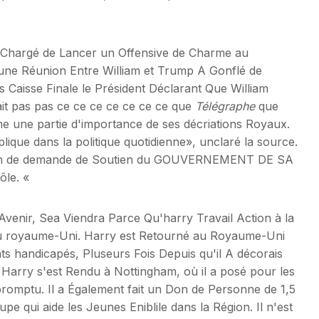
é Chargé de Lancer un Offensive de Charme au
une Réunion Entre William et Trump A Gonflé de
s Caisse Finale le Président Déclarant Que William
ait pas pas ce ce ce ce ce ce ce que
Télégraphe
que
mme une partie d'importance de ses décriations Royaux.
lique dans la politique quotidienne», unclaré la source.
ya un de demande de Soutien du GOUVERNEMENT DE SA
ôle. «
L'Avenir, Sea Viendra Parce Qu'harry Travail Action à la
e au royaume-Uni. Harry est Retourné au Royaume-Uni
ts handicapés, Pluseurs Fois Depuis qu'il A décorais
 Harry s'est Rendu à Nottingham, où il a posé pour les
promptu. Il a Également fait un Don de Personne de 1,5
upe qui aide les Jeunes Eniblile dans la Région. Il n'est