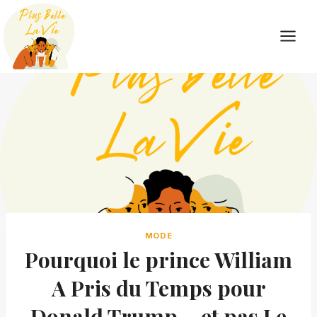
Skip
to
content
MODE
Pourquoi le prince William
A Pris du Temps pour
Donald Trump – et pas Le