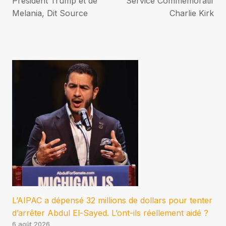
Président Trump et de
Service Commémoratif
Melania, Dit Source
Charlie Kirk
L’AIPAC a dépensé 32 millions de dollars pour tenter
d’arrêter Abdul El-Sayed. L’ont-ils réellement aidé ?
6 août 2026