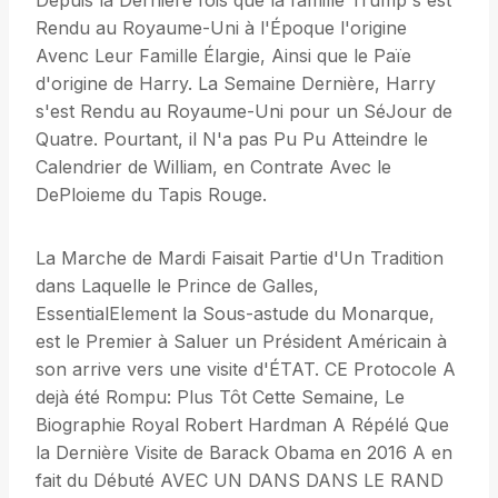
Depuis la Derniere fois que la famille Trump s'est
Rendu au Royaume-Uni à l'Époque l'origine
Avenc Leur Famille Élargie, Ainsi que le Païe
d'origine de Harry. La Semaine Dernière, Harry
s'est Rendu au Royaume-Uni pour un SéJour de
Quatre. Pourtant, il N'a pas Pu Pu Atteindre le
Calendrier de William, en Contrate Avec le
DePloieme du Tapis Rouge.
La Marche de Mardi Faisait Partie d'Un Tradition
dans Laquelle le Prince de Galles,
EssentialElement la Sous-astude du Monarque,
est le Premier à Saluer un Président Américain à
son arrive vers une visite d'ÉTAT. CE Protocole A
dejà été Rompu: Plus Tôt Cette Semaine, Le
Biographie Royal Robert Hardman A Répélé Que
la Dernière Visite de Barack Obama en 2016 A en
fait du Débuté AVEC UN DANS DANS LE RAND