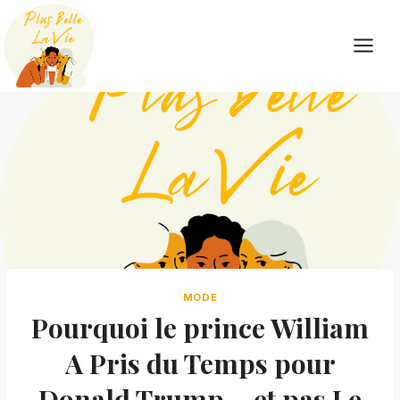
Skip
to
content
MODE
Pourquoi le prince William
A Pris du Temps pour
Donald Trump – et pas Le