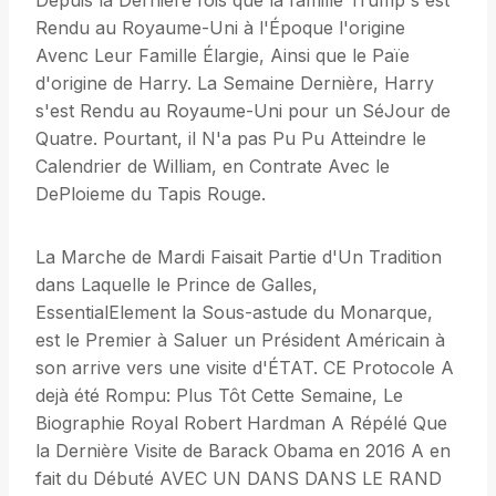
Depuis la Derniere fois que la famille Trump s'est
Rendu au Royaume-Uni à l'Époque l'origine
Avenc Leur Famille Élargie, Ainsi que le Païe
d'origine de Harry. La Semaine Dernière, Harry
s'est Rendu au Royaume-Uni pour un SéJour de
Quatre. Pourtant, il N'a pas Pu Pu Atteindre le
Calendrier de William, en Contrate Avec le
DePloieme du Tapis Rouge.
La Marche de Mardi Faisait Partie d'Un Tradition
dans Laquelle le Prince de Galles,
EssentialElement la Sous-astude du Monarque,
est le Premier à Saluer un Président Américain à
son arrive vers une visite d'ÉTAT. CE Protocole A
dejà été Rompu: Plus Tôt Cette Semaine, Le
Biographie Royal Robert Hardman A Répélé Que
la Dernière Visite de Barack Obama en 2016 A en
fait du Débuté AVEC UN DANS DANS LE RAND