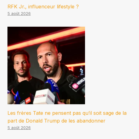
RFK Jr., influenceur lifestyle ?
5 août 2026
Les frères Tate ne pensent pas qu’il soit sage de la
part de Donald Trump de les abandonner
5 août 2026