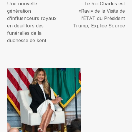
Une nouvelle
Le Roi Charles est
de
génération
«Ravi» de la Visite de
d'influenceurs royaux
l'ÉTAT du Président
l’article
en deuil lors des
Trump, Explice Source
funéralles de la
duchesse de kent