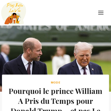
Skip
to
content
MODE
Pourquoi le prince William
A Pris du Temps pour
Donald Trump – et pas Le