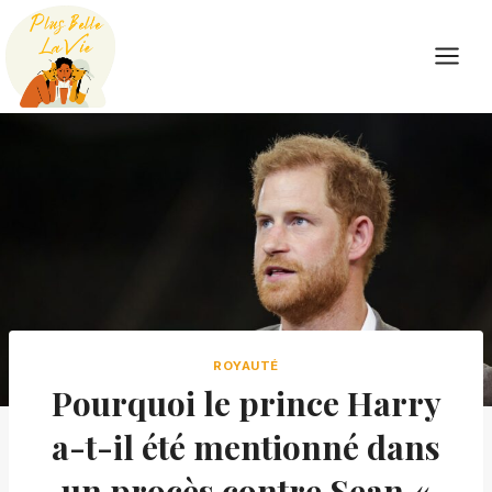
Skip
to
content
ROYAUTÉ
Pourquoi le prince Harry
a-t-il été mentionné dans
un procès contre Sean «