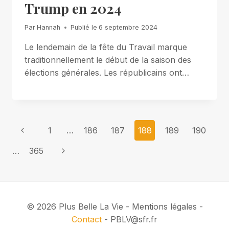
Trump en 2024
Par
Hannah
Publié le
6 septembre 2024
Le lendemain de la fête du Travail marque
traditionnellement le début de la saison des
élections générales. Les républicains ont…
Page
Previous
1
…
186
187
188
189
190
Page
navigation
Next
…
365
Page
© 2026 Plus Belle La Vie - Mentions légales -
Contact
- PBLV@sfr.fr