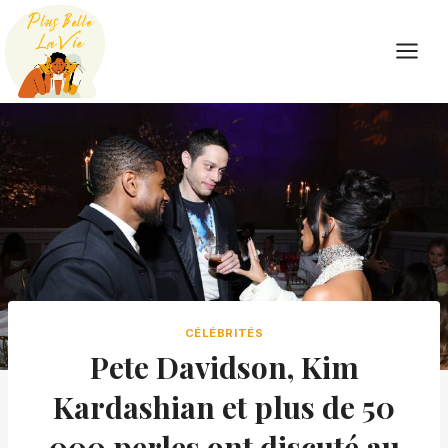
Skip
to
content
CÉLÉBRITÉS
Pete Davidson, Kim
Kardashian et plus de 50
000 perles ont discuté au