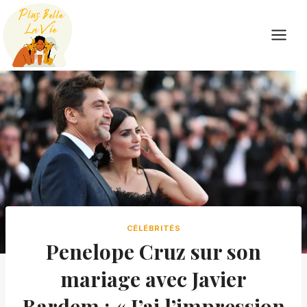
Skip
to
content
CÉLÉBRITÉS
Penelope Cruz sur son
mariage avec Javier
Bardem : « J’ai l’impression