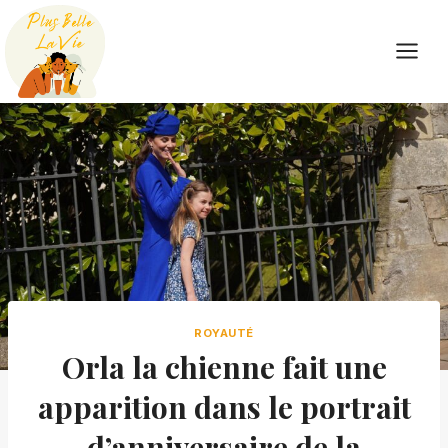
Skip
to
content
ROYAUTÉ
Orla la chienne fait une
apparition dans le portrait
d’anniversaire de la