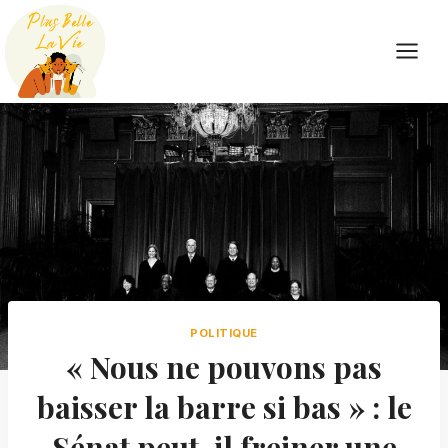
Skip
to
content
POLITIQUE
« Nous ne pouvons pas
baisser la barre si bas » : le
Sénat peut-il freiner une