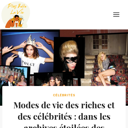
Skip
to
content
CÉLÉBRITÉS
Modes de vie des riches et
des célébrités : dans les
archives étoilées des