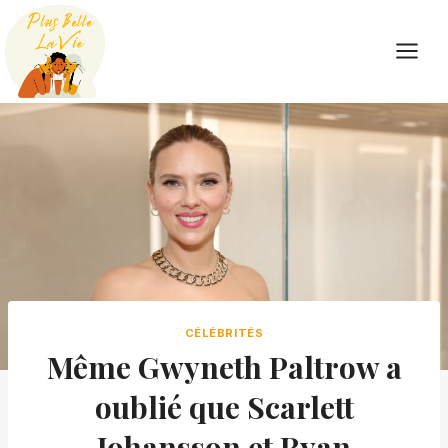
Skip
to
content
CÉLÉBRITÉS
Même Gwyneth Paltrow a
oublié que Scarlett
Johansson et Ryan