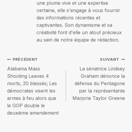
une plume vive et une expertise
certaine, elle s'engage à vous fournir
des informations récentes et
captivantes. Son dynamisme et sa
créativité font d'elle un atout précieux
au sein de notre équipe de rédaction.
Navigation
PRÉCÉDENT
SUIVANT
Alabama Mass
La sénatrice Lindsey
de
Shooting Leaves 4
Graham dénonce la
morts, 20 blessés; Les
défense du Pentagone
l’article
démocrates visent les
par la représentante
armes à feu alors que
Marjorie Taylor Greene
le GOP double le
deuxième amendement