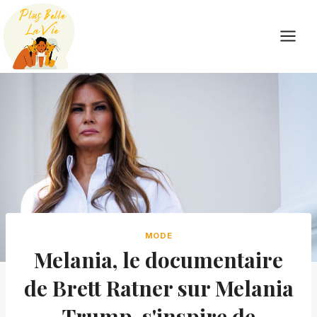
Skip
to
content
MODE
Melania, le documentaire
de Brett Ratner sur Melania
Trump, s'inspire de