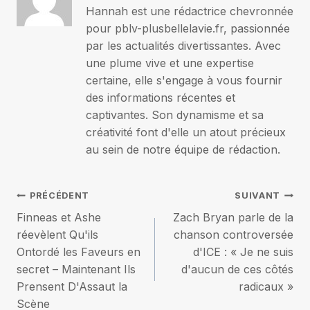
Hannah est une rédactrice chevronnée
pour pblv-plusbellelavie.fr, passionnée
par les actualités divertissantes. Avec
une plume vive et une expertise
certaine, elle s'engage à vous fournir
des informations récentes et
captivantes. Son dynamisme et sa
créativité font d'elle un atout précieux
au sein de notre équipe de rédaction.
Navigation
PRÉCÉDENT
SUIVANT
Finneas et Ashe
Zach Bryan parle de la
de
réevèlent Qu'ils
chanson controversée
Ontordé les Faveurs en
d'ICE : « Je ne suis
l’article
secret – Maintenant Ils
d'aucun de ces côtés
Prensent D'Assaut la
radicaux »
Scène