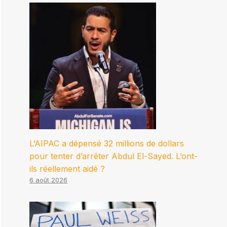
L’AIPAC a dépensé 32 millions de dollars
pour tenter d’arrêter Abdul El-Sayed. L’ont-
ils réellement aidé ?
6 août 2026