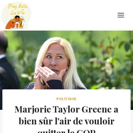
Skip
to
content
POLITIQUE
Marjorie Taylor Greene a
bien sûr l'air de vouloir
quitter le GOP