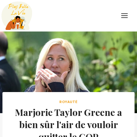
Skip
to
content
ROYAUTÉ
Marjorie Taylor Greene a
bien sûr l'air de vouloir
quitter le GOP