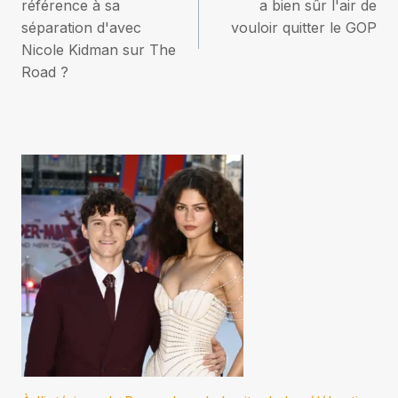
de
référence à sa
a bien sûr l'air de
séparation d'avec
vouloir quitter le GOP
l’article
Nicole Kidman sur The
Road ?