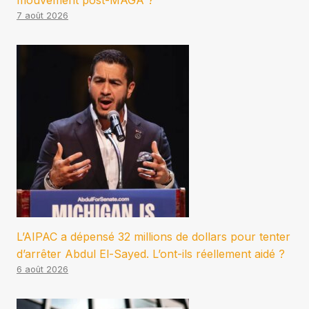
mouvement post-MAGA ?
7 août 2026
L’AIPAC a dépensé 32 millions de dollars pour tenter
d’arrêter Abdul El-Sayed. L’ont-ils réellement aidé ?
6 août 2026