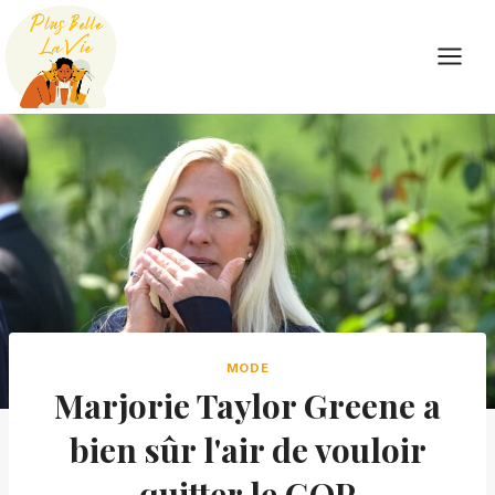
Skip
to
content
MODE
Marjorie Taylor Greene a
bien sûr l'air de vouloir
quitter le GOP