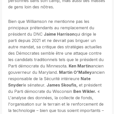
personnes dans son camp, mais aussi des masses
de gens loin des nôtres.
Bien que Williamson ne mentionne pas les
principaux prétendants au remplacement du
président du DNC
Jaime Harrison
qui dirige le
parti depuis 2021 et ne devrait pas briguer un
autre mandat, sa critique des stratégies actuelles
des Démocrates semble être une attaque contre
les candidats traditionnels tels que le président du
Parti démocrate du Minnesota.
Ken Martin
ancien
gouverneur du Maryland.
Martin O'Malley
ancien
responsable de la Sécurité intérieure
Nate
Snyder
le sénateur.
James Skoufis,
et président
du Parti démocrate du Wisconsin
Ben Wikler.
«
L'analyse des données, la collecte de fonds,
l'organisation sur le terrain et le renforcement de
la technologie – bien que tous soient importants –