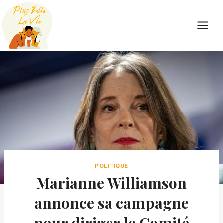
Skip
to
content
POLITIQUE
Marianne Williamson
annonce sa campagne
pour diriger le Comité