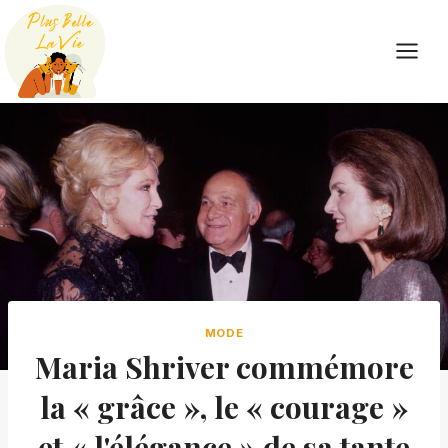
Skip
to
content
MODE
Maria Shriver commémore
la « grâce », le « courage »
et « l'élégance » de sa tante