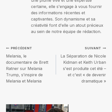
une plume vive et une expertise
certaine, elle s'engage à vous fournir
des informations récentes et
captivantes. Son dynamisme et sa
créativité font d'elle un atout précieux
au sein de notre équipe de rédaction.
Navigation
PRÉCÉDENT
SUIVANT
Melania, le
La Séparation de Nicole
de
documentaire de Brett
Kidman et Keith Urban
Ratner sur Melania
s'est produite cet été –
l’article
Trump, s'inspire de
et c'est « de devenir
Melania et Melania
dramatique »