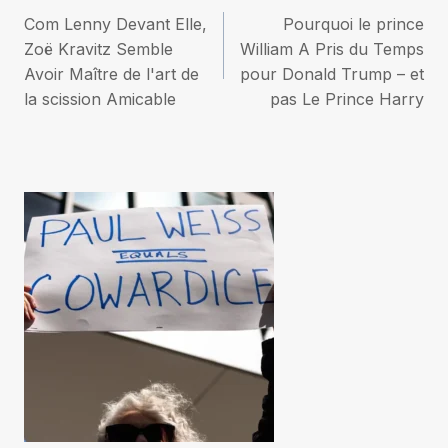
Navigation
Com Lenny Devant Elle,
Pourquoi le prince
de
Zoë Kravitz Semble
William A Pris du Temps
Avoir Maître de l'art de
pour Donald Trump – et
l’article
la scission Amicable
pas Le Prince Harry