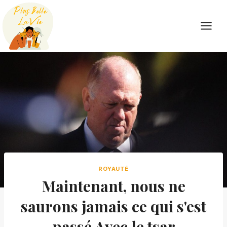
Skip
to
content
ROYAUTÉ
Maintenant, nous ne
saurons jamais ce qui s'est
passé Avec le tsar