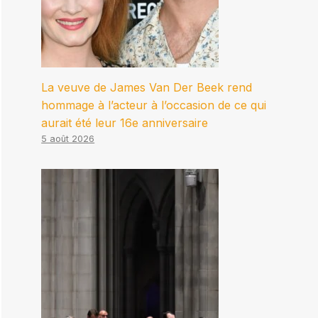
La veuve de James Van Der Beek rend
hommage à l’acteur à l’occasion de ce qui
aurait été leur 16e anniversaire
5 août 2026