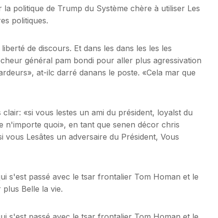
 la politique de Trump du Système chère à utiliser Les
es politiques.
liberté de discours. Et dans les dans les les les
cheur général pam bondi pour aller plus agressivation
rdeurs», at-ilc darré danans le poste. «Cela mar que
lair: «si vous lestes un ami du président, loyalst du
e n'importe quoi», en tant que senen décor chris
i vous Lesâtes un adversaire du Président, Vous
ui s'est passé avec le tsar frontalier Tom Homan et le
plus Belle la vie.
ui s'est passé avec le tsar frontalier Tom Homan et le