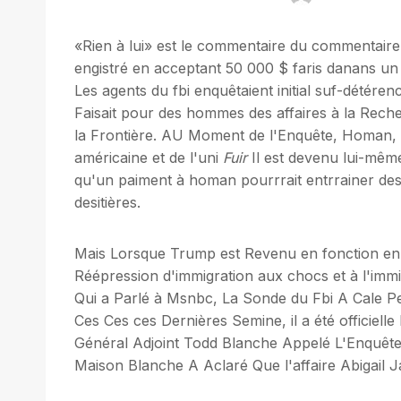
«Rien à lui» est le commentaire du commentai
engistré en acceptant 50 000 $ faris danans un 
Les agents du fbi enquêtaient initial suf-détér
Faisait pour des hommes des affaires à la 
la Frontière. AU Moment de l'Enquête, Homan, Qu
américaine et de l'uni
Fuir
Il est devenu lui-même
qu'un paiment à homan pourrrait entrrainer des 
desitières.
Mais Lorsque Trump est Revenu en fonction e
Réépression d'immigration aux chocs et à l'immi
Qui a Parlé à Msnbc, La Sonde du Fbi A Cale P
Ces Ces ces Dernières Semine, il a été officiel
Général Adjoint Todd Blanche Appelé L'Enquê
Maison Blanche A Aclaré Que l'affaire Abigail Ja