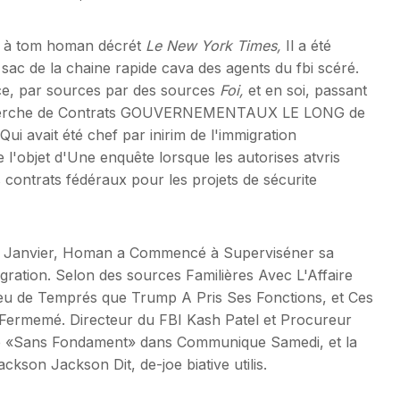
re à tom homan décrét
Le New York Times,
Il a été
sac de la chaine rapide cava des agents du fbi scéré.
ence, par sources par des sources
Foi,
et en soi, passant
Recherche de Contrats GOUVERNEMENTAUX LE LONG de
i avait été chef par inirim de l'immigration
 l'objet d'Une enquête lorsque les autorises atvris
contrats fédéraux pour les projets de sécurite
n Janvier, Homan a Commencé à Superviséner sa
gration. Selon des sources Familières Avec L'Affaire
eu de Temprés que Trump A Pris Ses Fonctions, et Ces
le Fermemé. Directeur du FBI Kash Patel et Procureur
te «Sans Fondament» dans Communique Samedi, et la
ckson Jackson Dit, de-joe biative utilis.