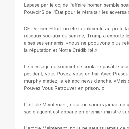
Lépase par le doj de l'affaire homan semble sœr
PouvoirS de l'État pour le rétraitair les adversair
CE Dernier Effort un été suralimenté au prête la 
réseaux sociiaux du semine, Trump a exhorté le
à ses ses ennemis: «nous ne poouvons plus reta
la réputation et Notre Crédibilité.»
Le message du sommet ne coulaire pasâtre plus c
pesident, vous Povez-vous en triir Avec Presqu
murphy mettez-le-eà abc news dianche. «Mais s
Pouvez Vous Retrouver en prison. «
L'article Maintenant, nous ne sauurs jamais ce q
sac d'agdent est apparié en premier ministre sur 
L'article Maintenant, nous ne sauurs jamais ce q