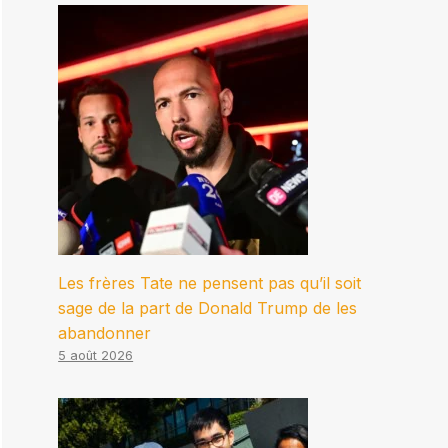
Les frères Tate ne pensent pas qu’il soit
sage de la part de Donald Trump de les
abandonner
5 août 2026