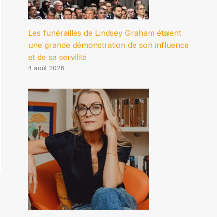
Les funérailles de Lindsey Graham étaient
une grande démonstration de son influence
et de sa servilité
4 août 2026