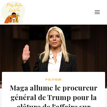
Skip
to
content
POLITIQUE
Maga allume le procureur
général de Trump pour la
clôture de l'affaire sur