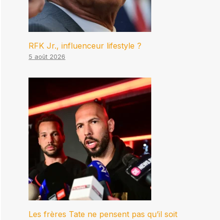
RFK Jr., influenceur lifestyle ?
5 août 2026
Les frères Tate ne pensent pas qu’il soit