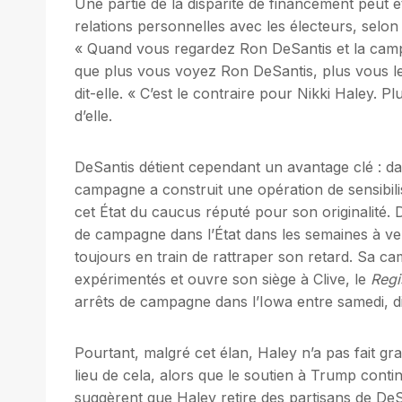
Une partie de la disparité de financement peut êt
relations personnelles avec les électeurs, selo
« Quand vous regardez Ron DeSantis et la campa
que plus vous voyez Ron DeSantis, plus vous le
dit-elle. « C’est le contraire pour Nikki Haley. 
d’elle.
DeSantis détient cependant un avantage clé : da
campagne a construit une opération de sensibilis
cet État du caucus réputé pour son originalité.
de campagne dans l’État dans les semaines à ve
toujours en train de rattraper son retard. Sa
expérimentés et ouvre son siège à Clive, le
Regi
arrêts de campagne dans l’Iowa entre samedi, d
Pourtant, malgré cet élan, Haley n’a pas fait 
lieu de cela, alors que le soutien à Trump cont
suggèrent que Haley retire des partisans de DeSa