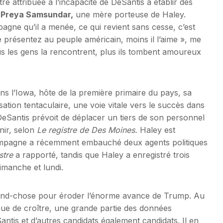
re attribuée à l’incapacité de DeSantis à établir des
n
Preya Samsundar,
une mère porteuse de Haley.
gne qu’il a menée, ce qui revient sans cesse, c’est
 présentez au peuple américain, moins il l’aime », me
Plus les gens la rencontrent, plus ils tombent amoureux
ns l’Iowa, hôte de la première primaire du pays, sa
ation tentaculaire, une voie vitale vers le succès dans
 DeSantis prévoit de déplacer un tiers de son personnel
nir, selon
Le registre de Des Moines.
Haley est
 campagne a récemment embauché deux agents politiques
stre
a rapporté, tandis que Haley a enregistré trois
imanche et lundi.
grand-chose pour éroder l’énorme avance de Trump. Au
inue de croître, une grande partie des données
ntis et d’autres candidats également candidats. Il en