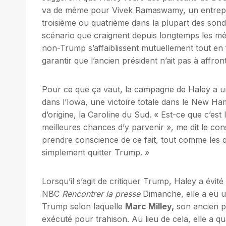
va de même pour Vivek Ramaswamy, un entrepre
troisième ou quatrième dans la plupart des sond
scénario que craignent depuis longtemps les mé
non-Trump s’affaiblissent mutuellement tout en f
garantir que l’ancien président n’ait pas à affro
Pour ce que ça vaut, la campagne de Haley a un
dans l’Iowa, une victoire totale dans le New H
d’origine, la Caroline du Sud. « Est-ce que c’est 
meilleures chances d’y parvenir », me dit le co
prendre conscience de ce fait, tout comme les q
simplement quitter Trump. »
Lorsqu’il s’agit de critiquer Trump, Haley a évit
NBC
Rencontrer la presse
Dimanche, elle a eu u
Trump selon laquelle
Marc Milley,
son ancien pr
exécuté pour trahison. Au lieu de cela, elle a 