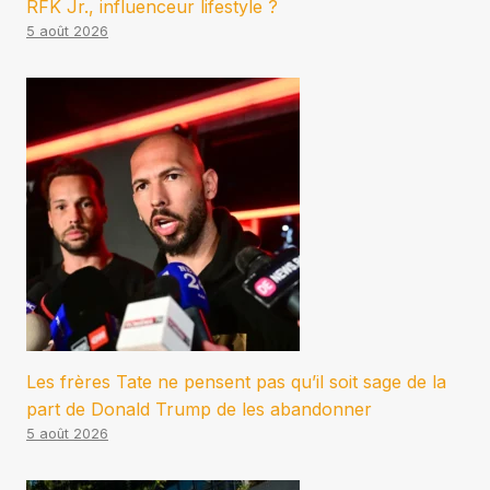
RFK Jr., influenceur lifestyle ?
5 août 2026
Les frères Tate ne pensent pas qu’il soit sage de la
part de Donald Trump de les abandonner
5 août 2026