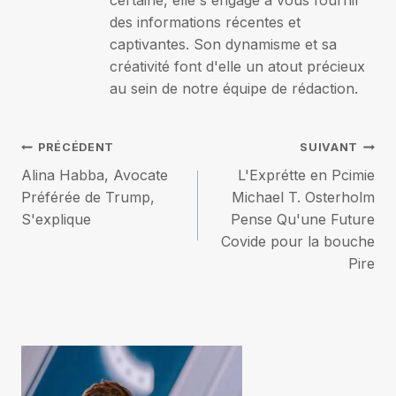
certaine, elle s'engage à vous fournir
des informations récentes et
captivantes. Son dynamisme et sa
créativité font d'elle un atout précieux
au sein de notre équipe de rédaction.
Navigation
PRÉCÉDENT
SUIVANT
Alina Habba, Avocate
L'Exprétte en Pcimie
de
Préférée de Trump,
Michael T. Osterholm
S'explique
Pense Qu'une Future
l’article
Covide pour la bouche
Pire