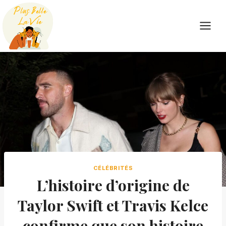
Skip
to
content
CÉLÉBRITÉS
L’histoire d’origine de
Taylor Swift et Travis Kelce
confirme que son histoire