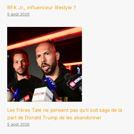
RFK Jr., influenceur lifestyle ?
5 août 2026
Les frères Tate ne pensent pas qu’il soit sage de la
part de Donald Trump de les abandonner
5 août 2026