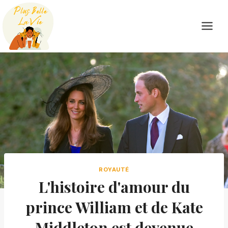
Skip
to
content
ROYAUTÉ
L'histoire d'amour du
prince William et de Kate
Middleton est devenue