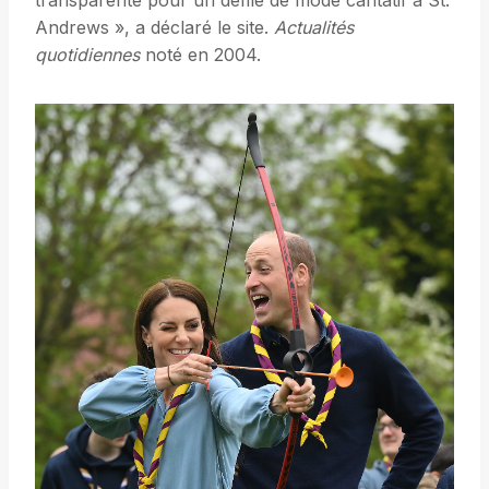
transparente pour un défilé de mode caritatif à St.
Andrews », a déclaré le site.
Actualités
quotidiennes
noté en 2004.