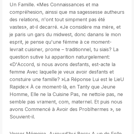
Un Famille. «Mes Connaissances et ma
compréhesion, ainssi que ma sagessesse autheurs
des relations, n'ont tout simpment pas été
vastes», at-il decarré. «Je considère ma mère, et
je paris un gars du midwest, donc danans le mon
esprit, je pense qu'une fémme à ce moment-
levrait cuisiner, prome – traditionnel, tu siais? La
question sutive lui apparition naturgelement:
«D'Accord, si nous avons desfants, est-acte la
femme Avec laquelle je veux avoir desfants et
constuire une famille? »La Réponse Lui est le LieU
Rapide:« À ce moment-là, en Tanty que Jeune
Homme, Elle ne la Cuisine Pas, ne nettoïe pas, ne
semble pas vrament, com, maternel. Et puis nous
avons Commencé à Avoir des Problhermes », se
Souvient-il.
Verser Mémoire, Aujourd'hui Berry A un de Folle