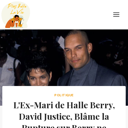
Skip
to
content
POLITIQUE
L'Ex-Mari de Halle Berry,
David Justice, Blâme la
Rupture sur Berry ne