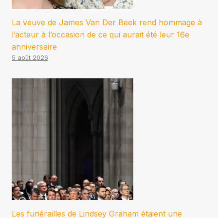
La veuve de James Van Der Beek rend hommage à
l’acteur à l’occasion de ce qui aurait été leur 16e
anniversaire
5 août 2026
Les funérailles de Lindsey Graham étaient une