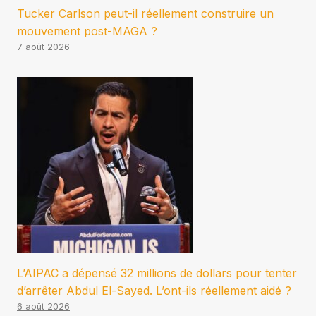
Tucker Carlson peut-il réellement construire un
mouvement post-MAGA ?
7 août 2026
L’AIPAC a dépensé 32 millions de dollars pour tenter
d’arrêter Abdul El-Sayed. L’ont-ils réellement aidé ?
6 août 2026