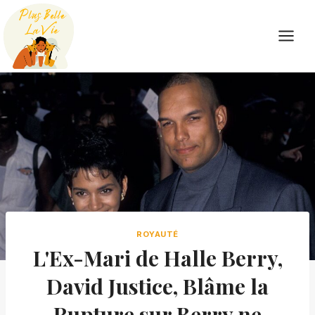
Skip
to
content
ROYAUTÉ
L'Ex-Mari de Halle Berry,
David Justice, Blâme la
Rupture sur Berry ne