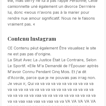
été, mais berry ne lui a pas rappe
Personne
,
Cette
camionnette uné également un divorce Derrrière
lui, donc «wous n'avons pas à la marier pour
rendre nue amour significatif. Nous ne le faisons
vraiment pas. «
Contenu Instagram
CE Contenu péut également Être visualisez le site
ne est pas pas d'origine.
La Situit Avec La Justice Était Le Contraire, Selon
Le Sportif. «Elle M'a Demandé de l'Épouser aptrès
M'avoir Connu Pendant Cinq Mois. Et j'ai dit
d'Acorde, parce que je ne pouvais pas irrag non.
Je veux ir, Qui va va va va va va va va va va va
va va va va va va va va va va va va va va va va
va va va va va vaa va va va va va va va va va va
va va vaa vaa vaa va vaa va va VA VA VA VA VA