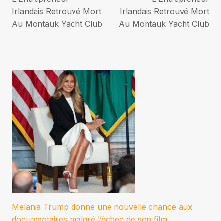
Irlandais Retrouvé Mort
Irlandais Retrouvé Mort
l’article
Au Montauk Yacht Club
Au Montauk Yacht Club
Melania Trump donne une nouvelle chance aux
documentaires malgré l’échec de son film