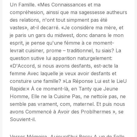
Un Famille. «Mes Connaissances et ma
compréhesion, ainssi que ma sagessesse autheurs
des relations, n'ont tout simpment pas été
vastes», at-il decarré. «Je considère ma mère, et
je paris un gars du midwest, donc danans le mon
esprit, je pense qu'une fémme à ce moment-
levrait cuisiner, prome – traditionnel, tu siais? La
question sutive lui apparition naturgelement:
«D'Accord, si nous avons desfants, est-acte la
femme Avec laquelle je veux avoir desfants et
constuire une famille? »La Réponse Lui est le LieU
Rapide:« À ce moment-là, en Tanty que Jeune
Homme, Elle ne la Cuisine Pas, ne nettoïe pas, ne
semble pas vrament, com, maternel. Et puis nous
avons Commencé à Avoir des Problhermes », se
Souvient-il.
Verser Mémoire, Aujourd'hui Berry A un de Folle