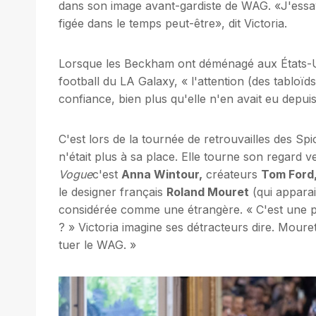
dans son image avant-gardiste de WAG. «J'essaya
figée dans le temps peut-être», dit Victoria.
Lorsque les Beckham ont déménagé aux États-U
football du LA Galaxy, « l'attention (des tabloïd
confiance, bien plus qu'elle n'en avait eu depui
C'est lors de la tournée de retrouvailles des Spi
n'était plus à sa place. Elle tourne son regard 
Vogue
c'est
Anna Wintour,
créateurs
Tom Ford
le designer français
Roland Mouret
(qui apparai
considérée comme une étrangère. « C'est une po
? » Victoria imagine ses détracteurs dire. Mouret
tuer le WAG. »