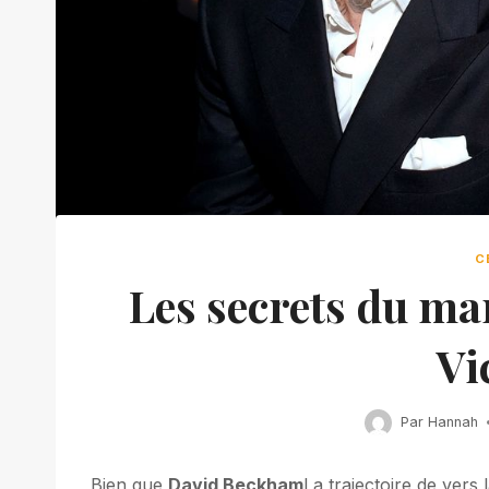
C
Les secrets du ma
Vi
Par
Hannah
Bien que
David Beckham
La trajectoire de vers 