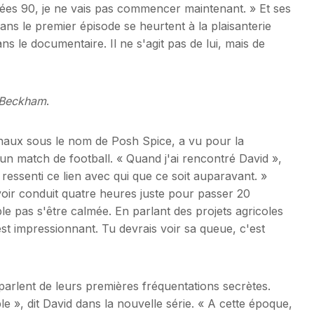
nées 90, je ne vais pas commencer maintenant. » Et ses
ns le premier épisode se heurtent à la plaisanterie
s le documentaire. Il ne s'agit pas de lui, mais de
 Beckham
.
ournaux sous le nom de Posh Spice, a vu pour la
n match de football. « Quand j'ai rencontré David »,
s ressenti ce lien avec qui que ce soit auparavant. »
voir conduit quatre heures juste pour passer 20
ble pas s'être calmée. En parlant des projets agricoles
est impressionnant. Tu devrais voir sa queue, c'est
parlent de leurs premières fréquentations secrètes.
 », dit David dans la nouvelle série. « A cette époque,