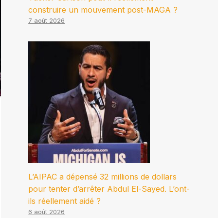
construire un mouvement post-MAGA ?
7 août 2026
L’AIPAC a dépensé 32 millions de dollars
pour tenter d’arrêter Abdul El-Sayed. L’ont-
ils réellement aidé ?
6 août 2026