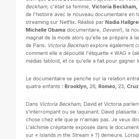
Beckham,
c'était sa femme,
Victoria Beckham,
de l'histoire avec le nouveau documentaire en tr
streaming sur Netflix. Réalisé par
Nadia Hallgre
Michelle Obama
documentaire,
Devenir
), la no
magnat de la mode alors qu'elle se prépare à l
de Paris.
Victoria Beckham
explore également ce q
comment elle a dépouillé l'étiquette « WAG » (al
médias tabloïd, et ce qu'elle a fait pour gagner 
Le documentaire se penche sur la relation entre
quatre enfants :
Brooklyn,
26,
Roméo,
23,
Cruz
Dans
Victoria Beckham,
David et Victoria parlent
s'interrompant ou se taquinant. David plaisante :
chose chez elle que je n'aimais pas. Je veux di
L'alchimie crépitante exposée dans le documenta
sur « Islands in the Stream » ?) demeure. Lorsqu