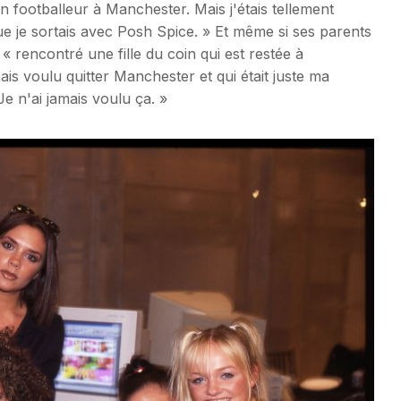
e un footballeur à Manchester. Mais j'étais tellement
ue je sortais avec Posh Spice. » Et même si ses parents
« rencontré une fille du coin qui est restée à
ais voulu quitter Manchester et qui était juste ma
Je n'ai jamais voulu ça. »