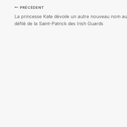
Navigation
PRÉCÉDENT
La princesse Kate dévoile un autre nouveau nom a
de
défilé de la Saint-Patrick des Irish Guards
l’article