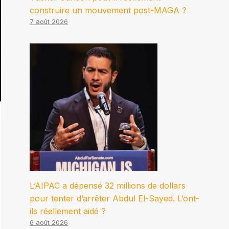
construire un mouvement post-MAGA ?
7 août 2026
L’AIPAC a dépensé 32 millions de dollars
pour tenter d’arrêter Abdul El-Sayed. L’ont-
ils réellement aidé ?
6 août 2026