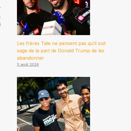
e
i
Les frères Tate ne pensent pas qu’il soit
sage de la part de Donald Trump de les
abandonner
5 août 2026