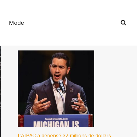
Mode
L’AIPAC a dépensé 32 millions de dollars