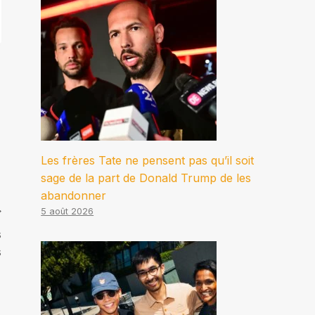
Les frères Tate ne pensent pas qu’il soit
sage de la part de Donald Trump de les
abandonner
5 août 2026
s
s