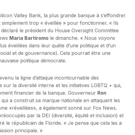
Silicon Valley Bank, la plus grande banque à s’effondrer
ut simplement trop « éveillée » pour fonctionner. « Ils
 a déclaré le président du House Oversight Committee
News
Maria Bartiromo
le dimanche. « Nous voyons
lus éveillées dans leur quête d’une politique et d’un
ocial et de gouvernance). Cela pourrait être une
auvaise politique démocrate.
devenu la ligne d’attaque incontournable des
ur la diversité interne et les initiatives LGBTQ + qui,
rement financier de la banque. Gouverneur
Ron
qui a construit sa marque nationale en attaquant les
 comme «réveillées», a également sonné sur Fox News.
préoccupés par la DEI (diversité, équité et inclusion) et
aré le républicain de Floride. « Je pense que cela les a
ssion principale. »