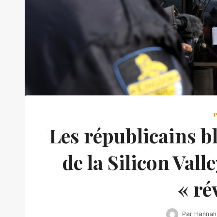
Les républicains b
de la Silicon Vall
« ré
Par
Hannah