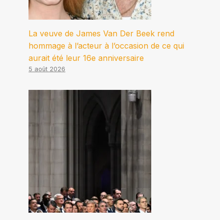
La veuve de James Van Der Beek rend
hommage à l’acteur à l’occasion de ce qui
aurait été leur 16e anniversaire
5 août 2026