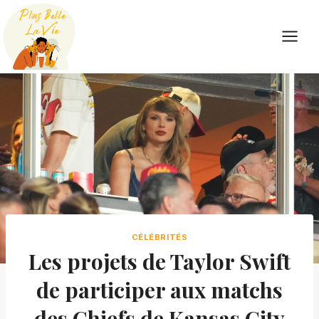
Skip
to
content
CÉLÉBRITÉS
Les projets de Taylor Swift
de participer aux matchs
des Chiefs de Kansas City