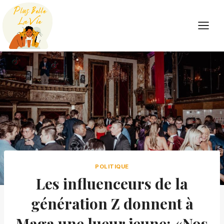
Skip
to
content
POLITIQUE
Les influenceurs de la
génération Z donnent à
Maga une lueur jeune: «Nos