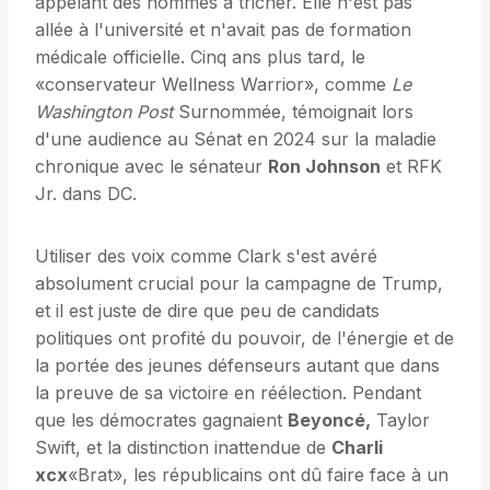
appelant des hommes à tricher. Elle n'est pas
allée à l'université et n'avait pas de formation
médicale officielle. Cinq ans plus tard, le
«conservateur Wellness Warrior», comme
Le
Washington Post
Surnommée, témoignait lors
d'une audience au Sénat en 2024 sur la maladie
chronique avec le sénateur
Ron Johnson
et RFK
Jr. dans DC.
Utiliser des voix comme Clark s'est avéré
absolument crucial pour la campagne de Trump,
et il est juste de dire que peu de candidats
politiques ont profité du pouvoir, de l'énergie et de
la portée des jeunes défenseurs autant que dans
la preuve de sa victoire en réélection. Pendant
que les démocrates gagnaient
Beyoncé,
Taylor
Swift, et la distinction inattendue de
Charli
xcx
«Brat», les républicains ont dû faire face à un