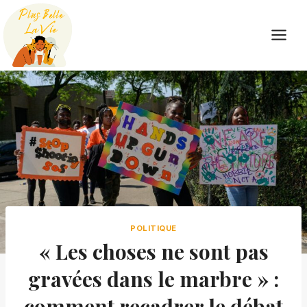
Skip
to
content
POLITIQUE
« Les choses ne sont pas
gravées dans le marbre » :
comment recadrer le débat