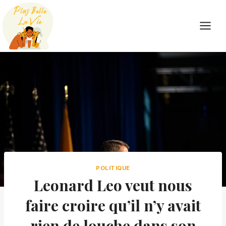
Skip
to
content
POLITIQUE
Leonard Leo veut nous
faire croire qu’il n’y avait
rien de louche dans son