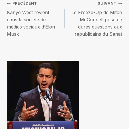
Navigation
PRÉCÉDENT
SUIVANT
Kanye West revient
Le Freeze-Up de Mitch
de
dans la société de
McConnell pose de
médias sociaux d’Elon
dures questions aux
l’article
Musk
républicains du Sénat