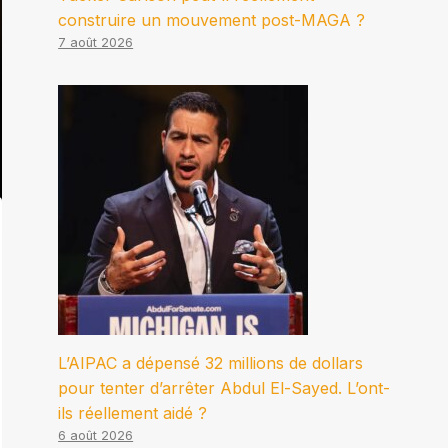
construire un mouvement post-MAGA ?
7 août 2026
L’AIPAC a dépensé 32 millions de dollars
pour tenter d’arrêter Abdul El-Sayed. L’ont-
ils réellement aidé ?
6 août 2026