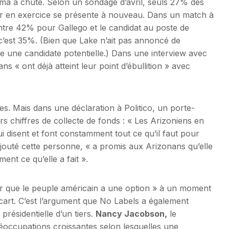
ema a chuté. Selon un sondage d’avril, seuls 27% des
eur en exercice se présente à nouveau. Dans un match à
ntre 42% pour Gallego et le candidat au poste de
c’est 35%. (Bien que Lake n’ait pas annoncé de
e une candidate potentielle.) Dans une interview avec
s « ont déjà atteint leur point d’ébullition » avec
ues. Mais dans une déclaration à Politico, un porte-
s chiffres de collecte de fonds : « Les Arizoniens en
i disent et font constamment tout ce qu’il faut pour
ajouté cette personne, « a promis aux Arizonans qu’elle
ent ce qu’elle a fait ».
urer que le peuple américain a une option » à un moment
’écart. C’est l’argument que No Labels a également
résidentielle d’un tiers.
Nancy Jacobson,
le
occupations croissantes selon lesquelles une