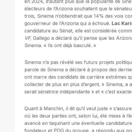
en 2024, d’autant plus que la popularité de Sin
électeurs de l’Arizona souhaitent que le sénat
trois, Sinema n’obtiendrait que 14% des voix co
gouverneur de l’Arizona qui a échoué.
Lac Kari
candidature au Sénat, elle est considérée comm
VF
,
Gallego a déclaré qu’il pense que les Arizonan
Sinema. « Ils ont déjà basculé. »
Sinema n’a pas révélé ses futurs projets politiq
parole de Sinema a déclaré à propos des dernier
ont marre des candidats de carrière extrêmes qu
collecter de plus en plus d’argent. » Sinema, a 
serait sénatrice indépendante » et « c’est exactem
Quant à Manchin, il dit qu’il veut juste « s’ass
où les deux parties ont, selon lui, été mises à l
avancé en taquinant une éventuelle candidature p
fondateur et PDG du groupe, a répondu aux pré