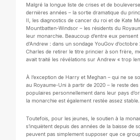
Malgré la longue liste de crises et de boulevers
dernières années – la sortie dramatique du prince
II, les diagnostics de cancer du roi et de Kate M
Mountbatten-Windsor – les résidents du Royau
leur monarchie. Beaucoup d’entre eux pensent m
d’Andrew : dans un sondage YouGov d’octobre 2
Charles de retirer le titre princier à son frère, 
avait traité les révélations sur Andrew « trop le
À l’exception de Harry et Meghan – qui ne se so
au Royaume-Uni à partir de 2020 – le reste des 
populaires personnellement dans leur pays d’origi
la monarchie est également restée assez stable.
Toutefois, pour les jeunes, le soutien à la monar
s’inquiètent depuis des années de la baisse de so
peuvent pas simplement supposer que ce groupe