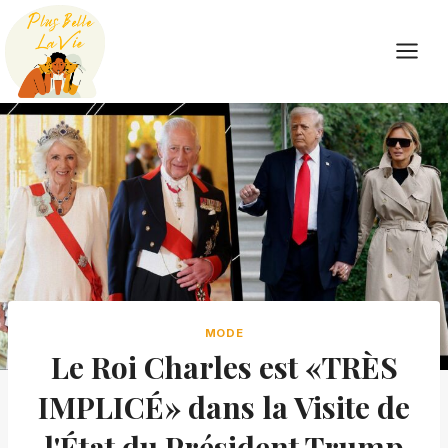
Skip
to
content
MODE
Le Roi Charles est «TRÈS
IMPLICÉ» dans la Visite de
l'État du Président Trump