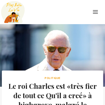
Skip
to
content
POLITIQUE
Le roi Charles est «très fier
de tout ce Qu'il a creé» à
highgrove, malgré le