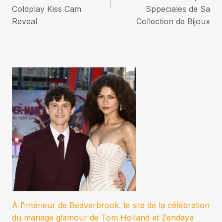
l’article
Coldplay Kiss Cam
Sppeciales de Sa
Reveal
Collection de Bijoux
À l’intérieur de Beaverbrook. le site de la célébration
du mariage glamour de Tom Holland et Zendaya