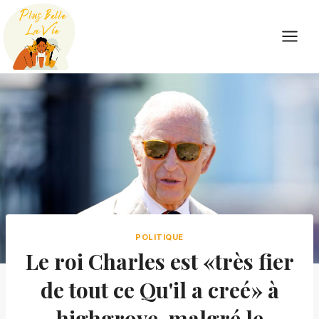
Skip
to
content
POLITIQUE
Le roi Charles est «très fier
de tout ce Qu'il a creé» à
highgrove, malgré le