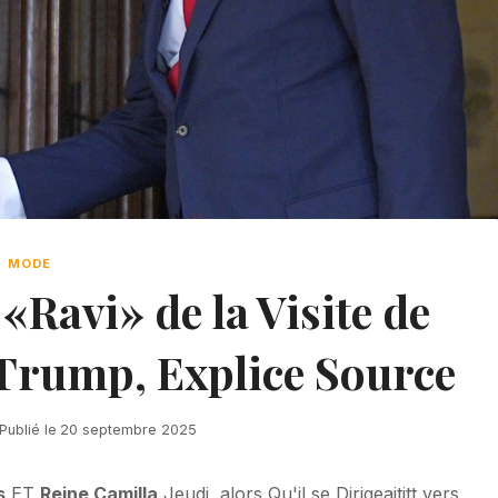
MODE
 «Ravi» de la Visite de
 Trump, Explice Source
Publié le
20 septembre 2025
s
ET
Reine Camilla
Jeudi, alors Qu'il se Dirigeaititt vers