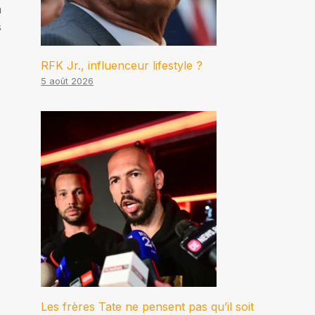
n
s
RFK Jr., influenceur lifestyle ?
5 août 2026
Les frères Tate ne pensent pas qu’il soit