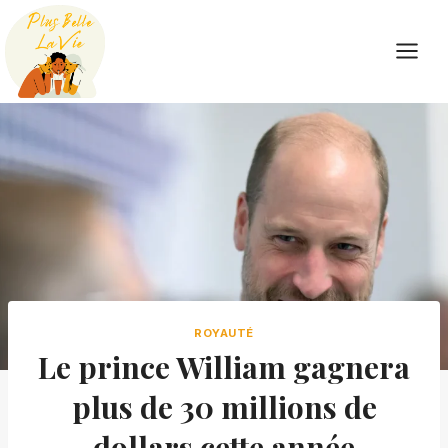
Skip
to
content
ROYAUTÉ
Le prince William gagnera
plus de 30 millions de
dollars cette année