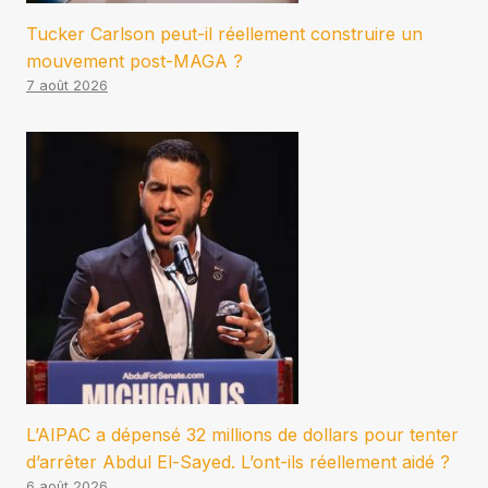
Tucker Carlson peut-il réellement construire un
mouvement post-MAGA ?
7 août 2026
L’AIPAC a dépensé 32 millions de dollars pour tenter
d’arrêter Abdul El-Sayed. L’ont-ils réellement aidé ?
6 août 2026