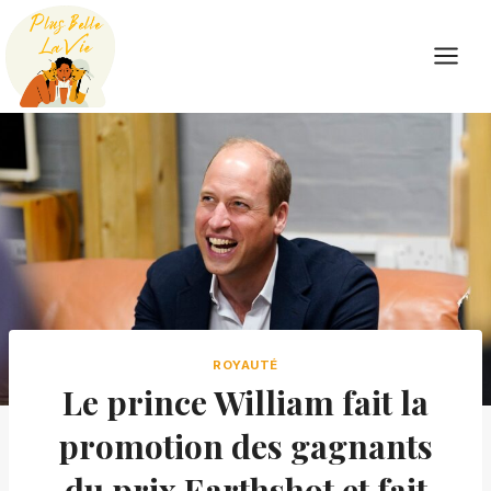
Skip
to
content
ROYAUTÉ
Le prince William fait la
promotion des gagnants
du prix Earthshot et fait