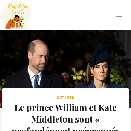
Skip
to
content
ROYAUTÉ
Le prince William et Kate
Middleton sont «
profondément préoccupés