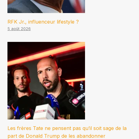
RFK Jr., influenceur lifestyle ?
5 août 2026
Les frères Tate ne pensent pas qu’il soit sage de la
part de Donald Trump de les abandonner