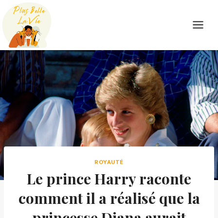
Skip
to
content
ROYAUTÉ
Le prince Harry raconte
comment il a réalisé que la
princesse Diana aurait