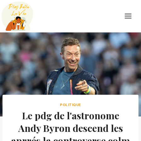
Skip
to
content
POLITIQUE
Le pdg de l'astronome
Andy Byron descend les
aprrés la controverse colm