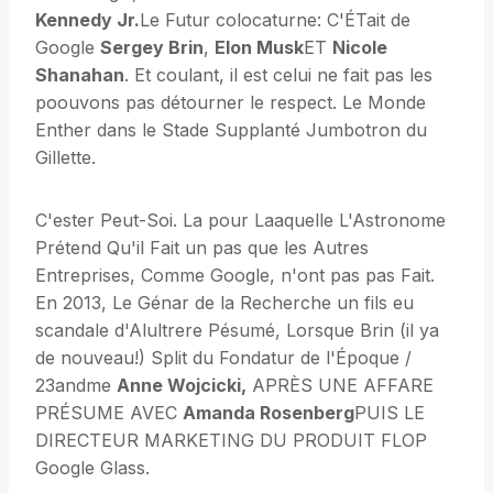
Kennedy Jr.
Le Futur colocaturne: C'ÉTait de
Google
Sergey Brin
,
Elon Musk
ET
Nicole
Shanahan
. Et coulant, il est celui ne fait pas les
poouvons pas détourner le respect. Le Monde
Enther dans le Stade Supplanté Jumbotron du
Gillette.
C'ester Peut-Soi. La pour Laaquelle L'Astronome
Prétend Qu'il Fait un pas que les Autres
Entreprises, Comme Google, n'ont pas pas Fait.
En 2013, Le Génar de la Recherche un fils eu
scandale d'Alultrere Pésumé, Lorsque Brin (il ya
de nouveau!) Split du Fondatur de l'Époque /
23andme
Anne Wojcicki,
APRÈS UNE AFFARE
PRÉSUME AVEC
Amanda Rosenberg
PUIS LE
DIRECTEUR MARKETING DU PRODUIT FLOP
Google Glass.